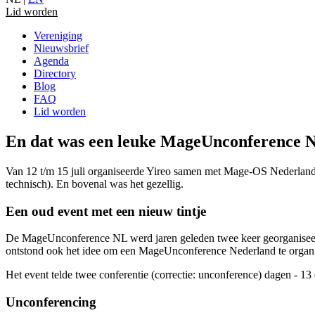
Lid worden
Vereniging
Nieuwsbrief
Agenda
Directory
Blog
FAQ
Lid worden
En dat was een leuke MageUnconference 
Van 12 t/m 15 juli organiseerde Yireo samen met Mage-OS Nederland 
technisch). En bovenal was het gezellig.
Een oud event met een nieuw tintje
De MageUnconference NL werd jaren geleden twee keer georganiseer
ontstond ook het idee om een MageUnconference Nederland te organi
Het event telde twee conferentie (correctie: unconference) dagen - 1
Unconferencing